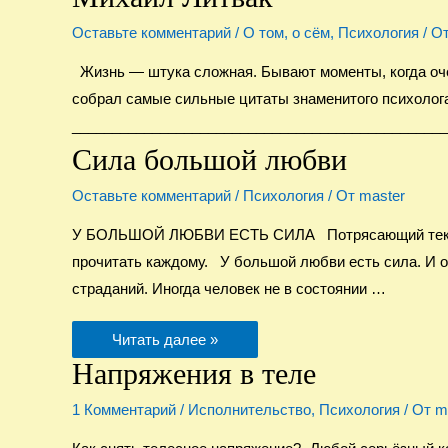
Оставьте комментарий
/
О том, о сём
,
Психология
/ О
Жизнь — штука сложная. Бывают моменты, когда оче
собрал самые сильные цитаты знаменитого психолог
_______________________________________________
Сила большой любви
Оставьте комментарий
/
Психология
/ От
master
У БОЛЬШОЙ ЛЮБВИ ЕСТЬ CИЛА Потрясающий текст Б
прочитать каждому. У большой любви есть сила. И о
страданий. Иногда человек не в состоянии …
Сила
Читать далее »
большой
любви
Напряжения в теле
1 Комментарий
/
Исполнительство
,
Психология
/ От
m