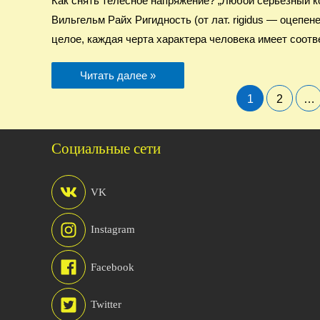
Как снять телесное напряжение? „Любой серьёзный к
Вильгельм Райх Ригидность (от лат. rigidus — оцепе
целое, каждая черта характера человека имеет соо
Напряжения
Читать далее »
в
теле
Навигация
1
2
…
по
записям
Социальные сети
VK
Instagram
Facebook
Twitter