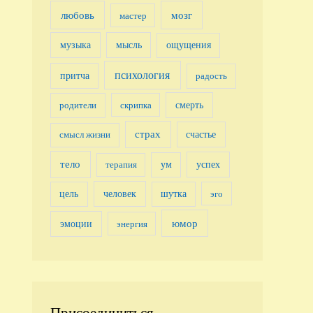
любовь
мозг
мастер
музыка
мысль
ощущения
психология
притча
радость
смерть
родители
скрипка
страх
счастье
смысл жизни
тело
успех
терапия
ум
человек
цель
шутка
эго
юмор
эмоции
энергия