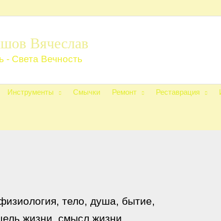
шов Вячеслав
ь - Света Вечность
Инструменты
Смычки
Ремонт
Реставрация
физиология, тело, душа, бытие,
 цель жизни, смысл жизни,