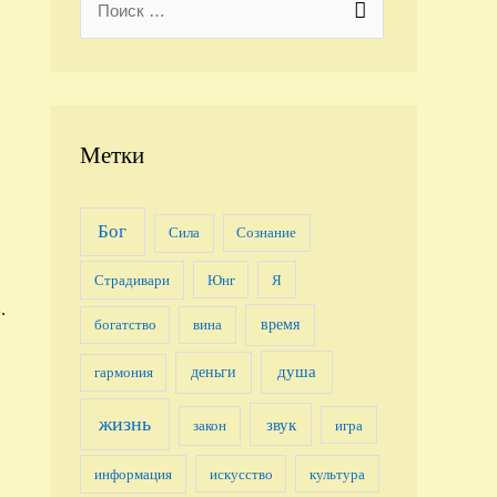
e
a
r
c
Метки
h
f
Бог
Сила
Сознание
o
Страдивари
Юнг
Я
r
.
:
время
богатство
вина
душа
деньги
гармония
жизнь
звук
закон
игра
информация
искусство
культура