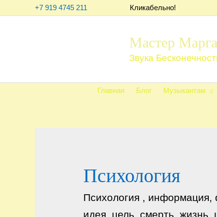
Перейти
+7 919 4745 211
Кликабельно!
к
содержимому
Мастер Марга
Звука Бесконечност
Главная
Блог
Музыкантам
Психология
Психология , информация, 
идея, цель, смерть, жизнь,