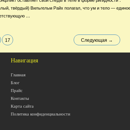
онфликт оставляет свои следы в теле в форме ригидности“.
нелый, твёрдый) Вильгельм Райх полагал, что ум и тело — едино
тветствующую …
17
Следующая
→
Навигация
Главная
Блог
Прайс
Контакты
Карта сайта
Политика конфиденциальности