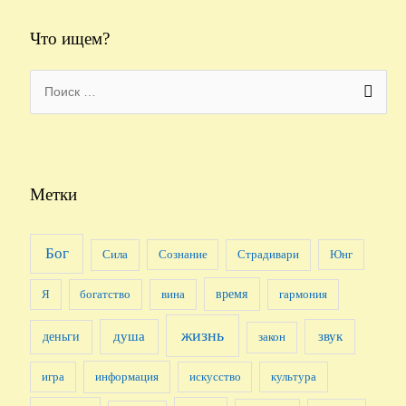
Что ищем?
S
e
a
r
c
Метки
h
f
Бог
Сила
Сознание
Страдивари
Юнг
o
r
время
Я
богатство
вина
гармония
:
жизнь
душа
деньги
звук
закон
игра
информация
искусство
культура