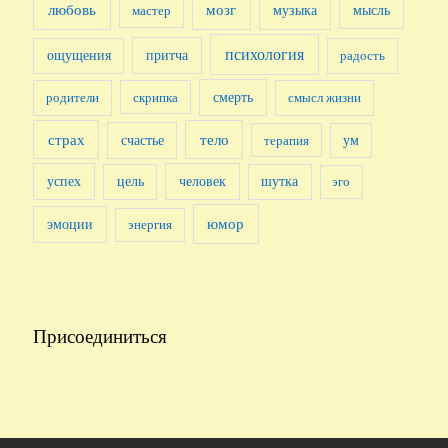
любовь
мозг
музыка
мысль
мастер
психология
притча
ощущения
радость
смерть
родители
скрипка
смысл жизни
страх
счастье
тело
терапия
ум
успех
человек
цель
шутка
эго
юмор
эмоции
энергия
Присоединиться