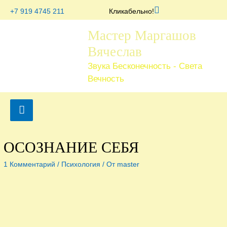
Перейти
Поиск
+7 919 4745 211
Кликабельно!
к
содержимому
Мастер Маргашов
Вячеслав
Звука Бесконечность - Света
Вечность
Под
хедером
ОСОЗНАНИЕ СЕБЯ
1 Комментарий
/
Психология
/ От
master