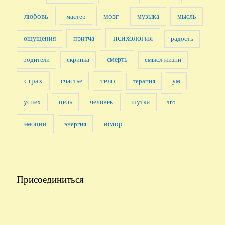
любовь
мозг
музыка
мысль
мастер
психология
притча
ощущения
радость
смерть
родители
скрипка
смысл жизни
страх
счастье
тело
терапия
ум
успех
человек
цель
шутка
эго
юмор
эмоции
энергия
Присоединиться