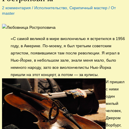
2 комментария
/
Исполнительство
,
Скрипичный мастер
/ От
master
«С самой великой в мире виолончелью я встретился в 1956
году, в Америке. По-моему, я был третьим советским
артистом, появившимся там после революции. Я играл в
Нью-Йорке, в небольшом зале, знали меня мало, было
немного народу, зато все виолончелисты Нью-Йорка
пришли на этот концерт, а потом — за кулисы.
И пришел
с ними
один
милый
человек,
Джером
Ворбург,