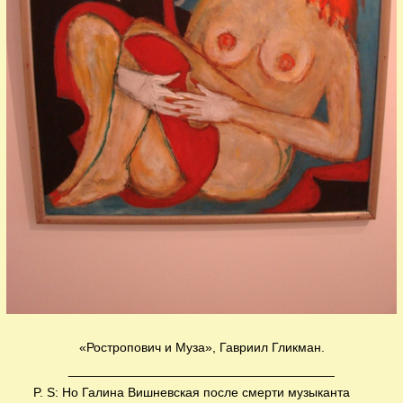
«Ростропович и Муза», Гавриил Гликман.
_____________________________________
P. S: Но Галина Вишневская после смерти музыканта