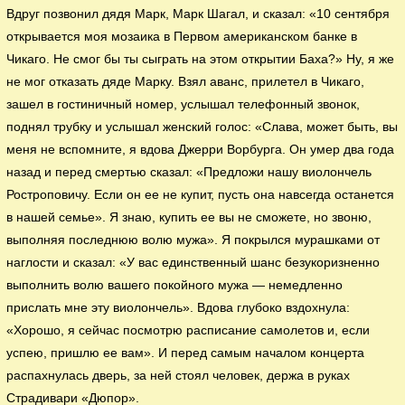
Вдруг позвонил дядя Марк, Марк Шагал, и сказал: «10 сентября
открывается моя мозаика в Первом американском банке в
Чикаго. Не смог бы ты сыграть на этом открытии Баха?» Ну, я же
не мог отказать дяде Марку. Взял аванс, прилетел в Чикаго,
зашел в гостиничный номер, услышал телефонный звонок,
поднял трубку и услышал женский голос: «Слава, может быть, вы
меня не вспомните, я вдова Джерри Ворбурга. Он умер два года
назад и перед смертью сказал: «Предложи нашу виолончель
Ростроповичу. Если он ее не купит, пусть она навсегда останется
в нашей семье». Я знаю, купить ее вы не сможете, но звоню,
выполняя последнюю волю мужа». Я покрылся мурашками от
наглости и сказал: «У вас единственный шанс безукоризненно
выполнить волю вашего покойного мужа — немедленно
прислать мне эту виолончель». Вдова глубоко вздохнула:
«Хорошо, я сейчас посмотрю расписание самолетов и, если
успею, пришлю ее вам». И перед самым началом концерта
распахнулась дверь, за ней стоял человек, держа в руках
Страдивари «Дюпор».