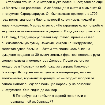
— Сториони это жена, с которой я уже более 30 лет, взял ее еще
из Москвы и не расстаюсь. А любовницей я считаю знаменитый
инструмент Страдивариуса. Он был заказан примерно в 1709
году неким врачом из Лиона, который хотел иметь лучший в
мире инструмент. Мастер ответил: «Не гарантирую, но попробую
— у меня есть замечательное дерево». Когда доктор приехал в
1711 году, Страдивариус сказал ему: готово, причем назвал
ошеломительную сумму. Заказчик, сыграв на инструменте,
заплатил вдвое больше… Затем эта виолончель была на
аукционе продана за 30 тысяч золотых франков, попала в руки
виолончелиста и композитора Дюпора. После одного из
концертов в Тюильри на ней пожелал сыграть Наполеон
Бонапарт. Дюпор не мог ослушаться императора, тот сел с
виолончелью, музыкант вскрикнул, но — поздно: шпорой от
сапога Наполеон сделал большую царапину на боковине
инструмента. Она видна до сих пор.
— В Петербург вы прибыли с верной женой или с
поцарапанной любовницей?