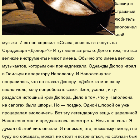
банкир и
страшный
любитель
виолончел
ьной
музыки. И вот он спросил: «Слава, хочешь взглянуть на
Страдивари «Дюпор»?» И тут меня затрясло. Дело в том, что все
великие инструменты имеют имена. Обычно это имена великих
музыкантов, которым они принадлежали. Однажды Дюпор играл
в Тюильри императору Наполеону. И Наполеону так
понравилось, что он сказал Дюпору: «Дайте-ка мне вашу
виолончель, хочу попробовать сам». Взял, уселся, и тут
раздался истошный крик Дюпора. Дело в том, что у Наполеона
на сапогах были шпоры. Но — поздно. Одной шпорой он уже
процарапал виолончель. Вот эту легендарную вещь с царапиной
Наполеона мне и предлагалось посмотреть. Ночь я не спал. Я
думал об этой виолончели. Я понимал, что, поскольку никогда не
буду ею обладать, может, не стоит и встречаться, но соблазн был