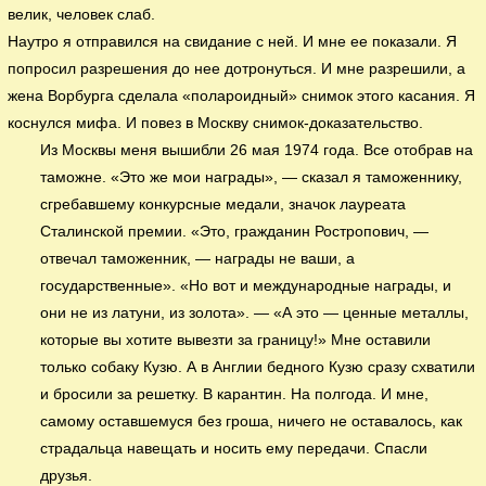
велик, человек слаб.
Наутро я отправился на свидание с ней. И мне ее показали. Я
попросил разрешения до нее дотронуться. И мне разрешили, а
жена Ворбурга сделала «полароидный» снимок этого касания. Я
коснулся мифа. И повез в Москву снимок-доказательство.
Из Москвы меня вышибли 26 мая 1974 года. Все отобрав на
таможне. «Это же мои награды», — сказал я таможеннику,
сгребавшему конкурсные медали, значок лауреата
Сталинской премии. «Это, гражданин Ростропович, —
отвечал таможенник, — награды не ваши, а
государственные». «Но вот и международные награды, и
они не из латуни, из золота». — «А это — ценные металлы,
которые вы хотите вывезти за границу!» Мне оставили
только собаку Кузю. А в Англии бедного Кузю сразу схватили
и бросили за решетку. В карантин. На полгода. И мне,
самому оставшемуся без гроша, ничего не оставалось, как
страдальца навещать и носить ему передачи. Спасли
друзья.