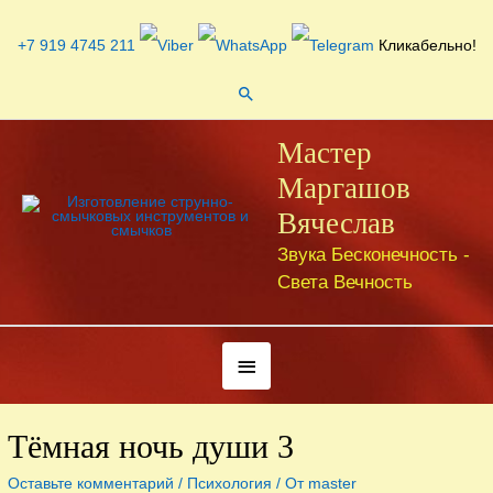
Перейти
к
+7 919 4745 211
Кликабельно!
содержимому
Поиск
Мастер
Маргашов
Вячеслав
Звука Бесконечность -
Света Вечность
Под
хедером
Тёмная ночь души 3
Оставьте комментарий
/
Психология
/ От
master