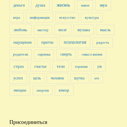
жизнь
душа
деньги
звук
закон
игра
информация
искусство
культура
любовь
мозг
музыка
мысль
мастер
психология
притча
ощущения
радость
смерть
родители
скрипка
смысл жизни
страх
счастье
тело
терапия
ум
успех
человек
цель
шутка
эго
юмор
эмоции
энергия
Присоединиться