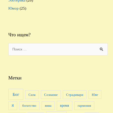
Эзотерика
(20)
Юмор
(25)
Что ищем?
S
e
a
r
c
Метки
h
f
Бог
Сила
Сознание
Страдивари
Юнг
o
r
время
Я
богатство
вина
гармония
: