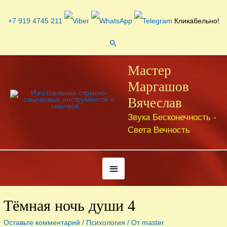
Перейти
к
+7 919 4745 211
Кликабельно!
содержимому
Поиск
Мастер
Маргашов
Вячеслав
Звука Бесконечность -
Света Вечность
Под
хедером
Тёмная ночь души 4
Оставьте комментарий
/
Психология
/ От
master